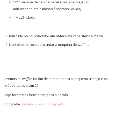
1/2 Chávena de bebida vegetal ou leite magro (fui
adicionando até a massa ficar mais líquida)
1 Maçã ralada
Bati tudo no liquidificador até obter uma consistência macia
Usei óleo de coco para untar a máquina de waffles
Fizemos os
waffles
no fim de semana para o pequeno almoço e os
miúdos aprovaram 😉
Hoje foram nas lancheiras para a escola.
Fotografia
Daniela Sousa Photography