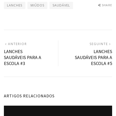
LANCHES
MIÚDOS
SAUDÁVEL
SHARE
Navegação
ARTIGO
A
ANTERIOR
SEGUINTE
ANTERIOR:
S
LANCHES
LANCHES
de
SAUDÁVEIS PARA A
SAUDÁVEIS PARA A
artigos
ESCOLA #3
ESCOLA #5
ARTIGOS RELACIONADOS