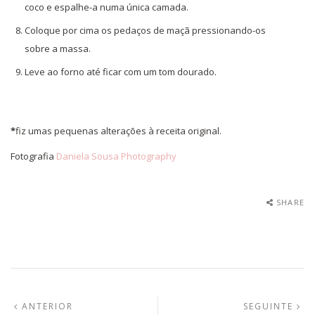
coco e espalhe-a numa única camada.
Coloque por cima os pedaços de maçã pressionando-os
sobre a massa.
Leve ao forno até ficar com um tom dourado.
*
fiz umas pequenas alterações à receita original.
Fotografia
Daniela Sousa Photography
SHARE
Navegação
ARTIGO
A
ANTERIOR
SEGUINTE