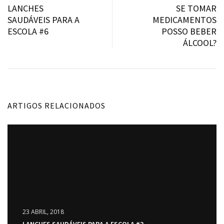
ANTERIOR:
S
LANCHES
SE TOMAR
de
SAUDÁVEIS PARA A
MEDICAMENTOS
artigos
ESCOLA #6
POSSO BEBER
ÁLCOOL?
ARTIGOS RELACIONADOS
23 ABRIL, 2018
LANCHES SAUDÁVEIS PARA A ESCOLA #3