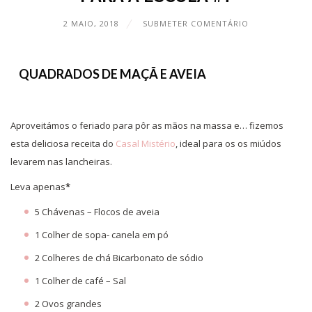
2 MAIO, 2018
SUBMETER COMENTÁRIO
QUADRADOS DE MAÇÃ E AVEIA
Aproveitámos o feriado para pôr as mãos na massa e… fizemos
esta deliciosa receita do
Casal Mistério
, ideal para os os miúdos
levarem nas lancheiras.
Leva apenas
*
5 Chávenas – Flocos de aveia
1 Colher de sopa- canela em pó
2 Colheres de chá Bicarbonato de sódio
1 Colher de café – Sal
2 Ovos grandes