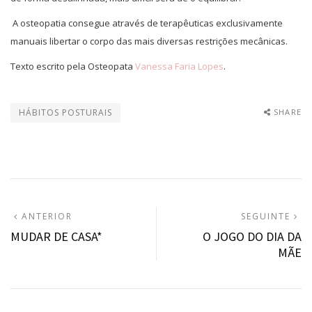
A osteopatia consegue através de terapêuticas exclusivamente
manuais libertar o corpo das mais diversas restrições mecânicas.
Texto escrito pela Osteopata
Vanessa Faria Lopes
.
HÁBITOS POSTURAIS
SHARE
Navegação
ARTIGO
A
ANTERIOR
SEGUINTE
ANTERIOR:
S
MUDAR DE CASA*
O JOGO DO DIA DA
de
MÃE
artigos