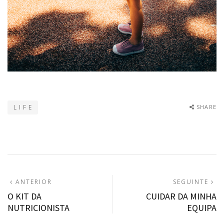
L I F E
SHARE
Navegação
ARTIGO
A
ANTERIOR
SEGUINTE
ANTERIOR:
S
O KIT DA
CUIDAR DA MINHA
de
NUTRICIONISTA
EQUIPA
artigos