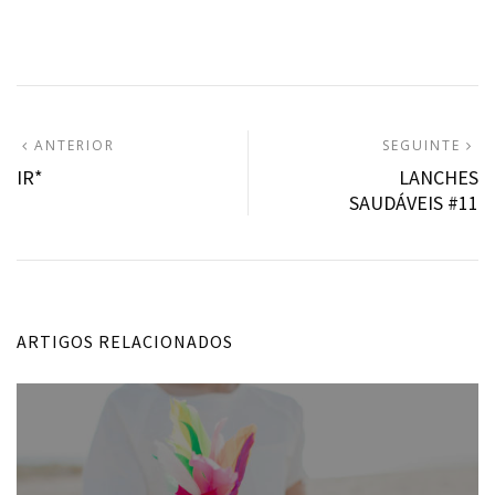
Navegação
ARTIGO
A
ANTERIOR
SEGUINTE
ANTERIOR:
S
IR*
LANCHES
de
SAUDÁVEIS #11
artigos
ARTIGOS RELACIONADOS