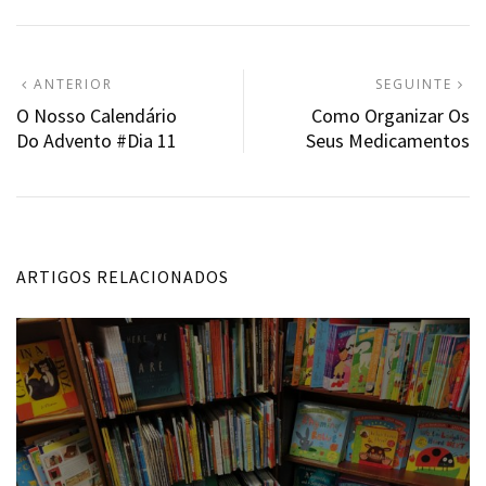
Navegação
ARTIGO
A
ANTERIOR
SEGUINTE
ANTERIOR:
S
O Nosso Calendário
Como Organizar Os
de
Do Advento #Dia 11
Seus Medicamentos
artigos
ARTIGOS RELACIONADOS