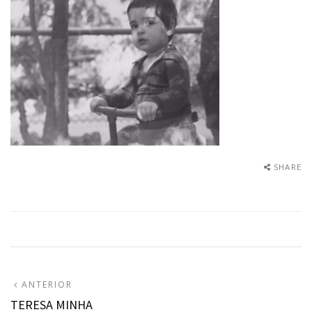
SHARE
Navegação
ARTIGO
ANTERIOR
ANTERIOR:
TERESA MINHA
de