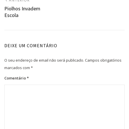
Navegação
ANTERIOR
ANTERIOR:
Piolhos Invadem
de
Escola
artigos
DEIXE UM COMENTÁRIO
O seu endereço de email não será publicado.
Campos obrigatórios
marcados com
*
Comentário
*