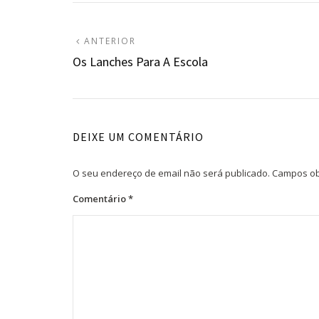
Navegação
ARTIGO
ANTERIOR
ANTERIOR:
Os Lanches Para A Escola
de
artigos
DEIXE UM COMENTÁRIO
O seu endereço de email não será publicado.
Campos ob
Comentário
*