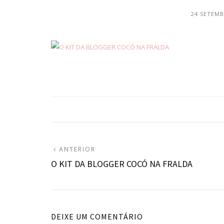
24 SETEMB
Navegação
ARTIGO
ANTERIOR
ANTERIOR:
O KIT DA BLOGGER COCÓ NA FRALDA
de
artigos
DEIXE UM COMENTÁRIO