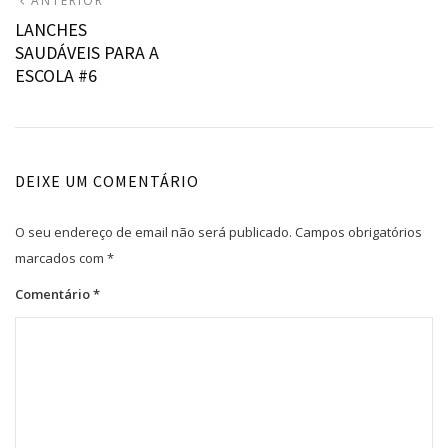
Navegação
ANTERIOR
ANTERIOR:
LANCHES
de
SAUDÁVEIS PARA A
artigos
ESCOLA #6
DEIXE UM COMENTÁRIO
O seu endereço de email não será publicado.
Campos obrigatórios
marcados com
*
Comentário
*