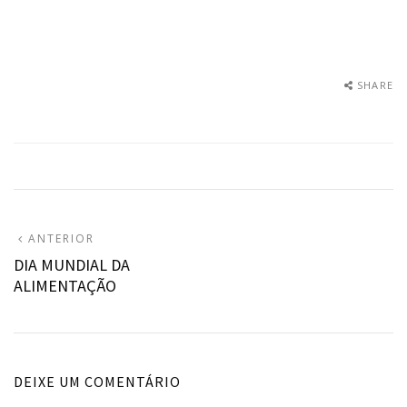
SHARE
Navegação
ARTIGO
ANTERIOR
ANTERIOR:
DIA MUNDIAL DA
de
ALIMENTAÇÃO
artigos
DEIXE UM COMENTÁRIO