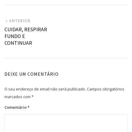
Navegação
ARTIGO
ANTERIOR
ANTERIOR:
CUIDAR, RESPIRAR
de
FUNDO E
artigos
CONTINUAR
DEIXE UM COMENTÁRIO
O seu endereço de email não será publicado.
Campos obrigatórios
marcados com
*
Comentário
*