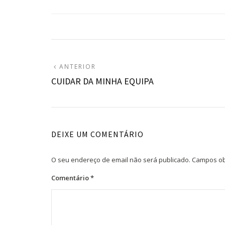
Navegação
ARTIGO
ANTERIOR
ANTERIOR:
CUIDAR DA MINHA EQUIPA
de
artigos
DEIXE UM COMENTÁRIO
O seu endereço de email não será publicado.
Campos ob
Comentário
*