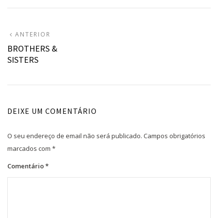
Navegação
ARTIGO
ANTERIOR
ANTERIOR:
BROTHERS &
de
SISTERS
artigos
DEIXE UM COMENTÁRIO
O seu endereço de email não será publicado.
Campos obrigatórios
marcados com
*
Comentário
*