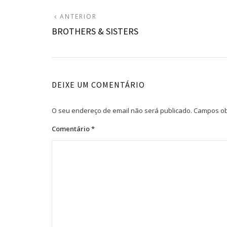
Navegação
ARTIGO
ANTERIOR
ANTERIOR:
BROTHERS & SISTERS
de
artigos
DEIXE UM COMENTÁRIO
O seu endereço de email não será publicado.
Campos ob
Comentário
*