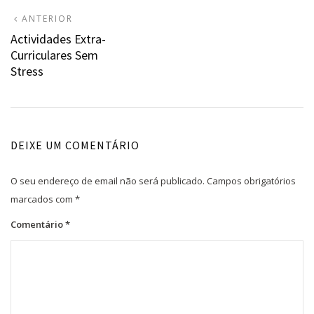
Navegação
ARTIGO
ANTERIOR
ANTERIOR:
Actividades Extra-
de
Curriculares Sem
artigos
Stress
DEIXE UM COMENTÁRIO
O seu endereço de email não será publicado.
Campos obrigatórios
marcados com
*
Comentário
*