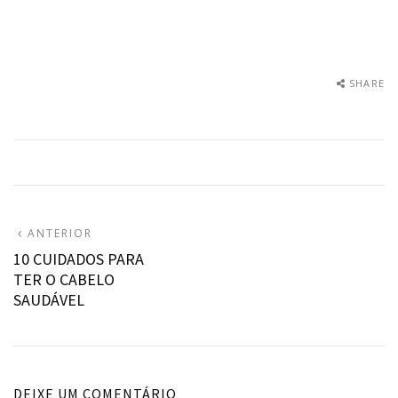
SHARE
Navegação
ARTIGO
ANTERIOR
ANTERIOR:
10 CUIDADOS PARA
de
TER O CABELO
artigos
SAUDÁVEL
DEIXE UM COMENTÁRIO