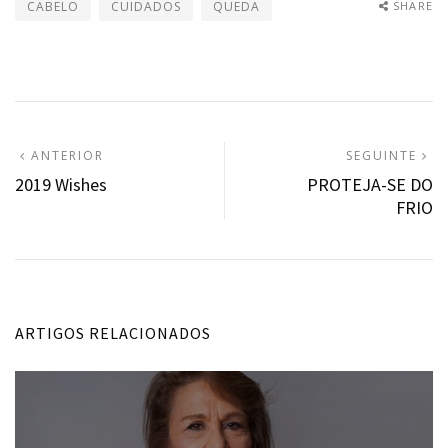
CABELO
CUIDADOS
QUEDA
SHARE
Navegação
ARTIGO
A
ANTERIOR
SEGUINTE
ANTERIOR:
S
2019 Wishes
PROTEJA-SE DO
de
FRIO
artigos
ARTIGOS RELACIONADOS