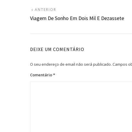
Navegação
ARTIGO
ANTERIOR
ANTERIOR:
Viagem De Sonho Em Dois Mil E Dezassete
de
artigos
DEIXE UM COMENTÁRIO
O seu endereço de email não será publicado.
Campos ob
Comentário
*