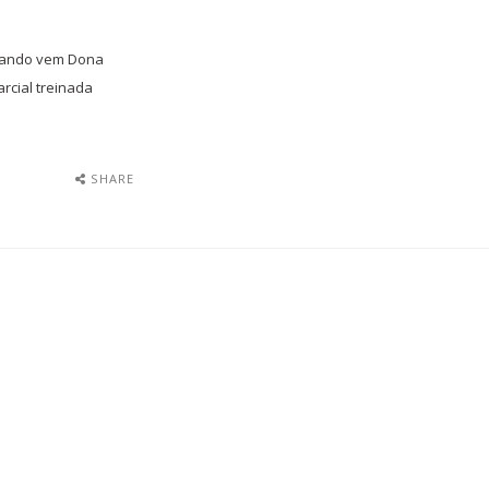
quando vem Dona
arcial treinada
SHARE