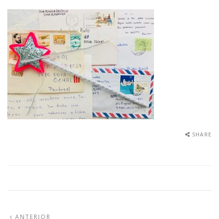
SHARE
Navegação
ARTIGO
ANTERIOR