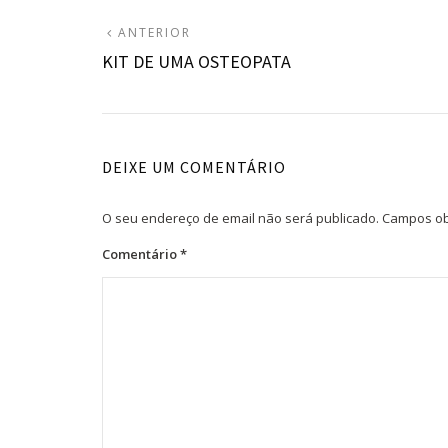
Navegação
ARTIGO
ANTERIOR
ANTERIOR:
KIT DE UMA OSTEOPATA
de
artigos
DEIXE UM COMENTÁRIO
O seu endereço de email não será publicado.
Campos ob
Comentário
*