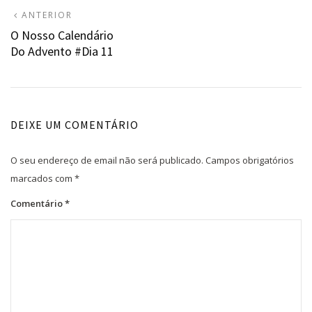
Navegação
ARTIGO
ANTERIOR
ANTERIOR:
O Nosso Calendário
de
Do Advento #Dia 11
artigos
DEIXE UM COMENTÁRIO
O seu endereço de email não será publicado.
Campos obrigatórios
marcados com
*
Comentário
*