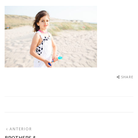
SHARE
Navegação
ARTIGO
ANTERIOR
ANTERIOR:
BROTHERS &