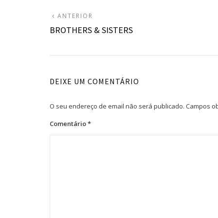
Navegação
ARTIGO
ANTERIOR
ANTERIOR:
BROTHERS & SISTERS
de
artigos
DEIXE UM COMENTÁRIO
O seu endereço de email não será publicado.
Campos ob
Comentário
*