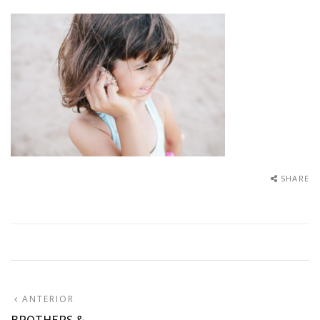
SHARE
Navegação
ARTIGO
ANTERIOR
ANTERIOR:
BROTHERS &