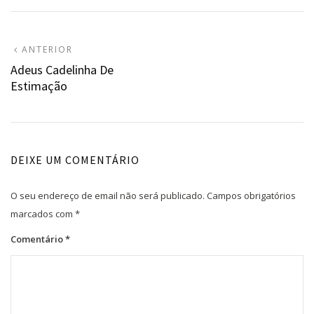
Navegação
ARTIGO
ANTERIOR
ANTERIOR:
Adeus Cadelinha De
de
Estimação
artigos
DEIXE UM COMENTÁRIO
O seu endereço de email não será publicado.
Campos obrigatórios
marcados com
*
Comentário
*