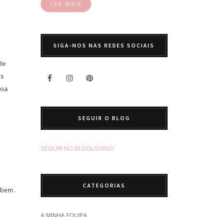
LER MAIS
SIGA-NOS NAS REDES SOCIAIS
de
as
soa
SEGUIR O BLOG
SEGUIR NO BLOGLOVING’
CATEGORIAS
 bem .
A MINHA EQUIPA