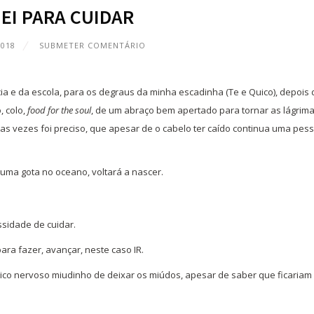
JEI PARA CUIDAR
2018
SUBMETER COMENTÁRIO
cia e da escola, para os degraus da minha escadinha (Te e Quico), depois 
 colo,
food for the soul
, de um abraço bem apertado para tornar as lágrim
as vezes foi preciso, que apesar de o cabelo ter caído continua uma pes
 uma gota no oceano, voltará a nascer.
ssidade de cuidar.
ara fazer, avançar, neste caso IR.
pico nervoso miudinho de deixar os miúdos, apesar de saber que ficariam