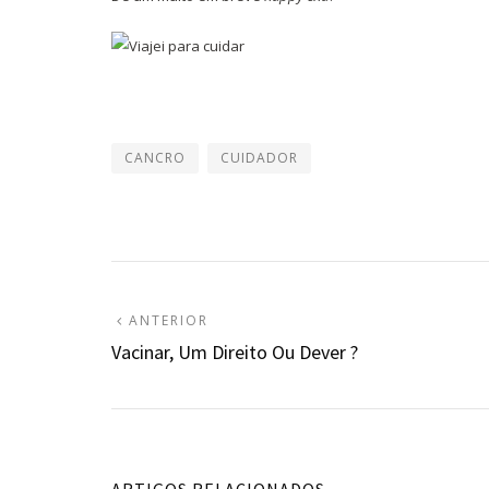
CANCRO
CUIDADOR
Navegação
ARTIGO
ANTERIOR
ANTERIOR:
Vacinar, Um Direito Ou Dever ?
de
artigos
ARTIGOS RELACIONADOS