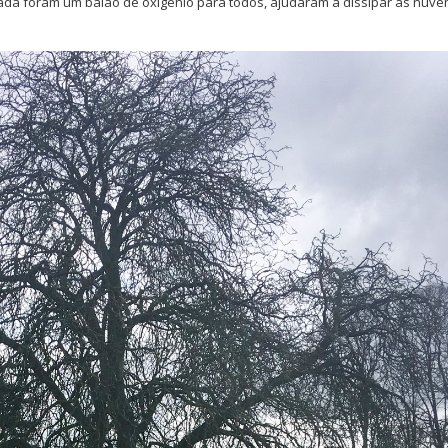
ada foram um balão de oxigénio para todos, ajudaram a dissipar as nuve