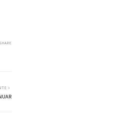
SHARE
ARTIGO
NTE
SEGUINTE:
INUAR