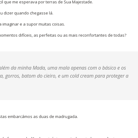
cil que me esperava por terras de Sua Majestade.
ou dizer quando chegasse lá.
a imaginar e a supor muitas coisas.
omentos difíceis, as perfeitas ou as mais reconfortantes de todas?
o além da minha Mada, uma mala apenas com o básico e os
a, gorros, batom do cieiro, e um
cold cream
para proteger a
ostas embarcámos as duas de madrugada.