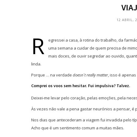
VIA
12 ABRIL, 
R
egressei a casa, à rotina do trabalho, da farmá
uma semana a cuidar de quem precisa de mimo,
mais doces, de ouvir segredar ao ouvido, quant
linda.
Porque … na verdade
doesn`t really matter
, isso é apenas
Comprei os voos sem hesitar. Fui impulsiva? Talvez.
Deixei-me levar pelo coração, pelas emoções, pela nece
Às vezes não vale a pena gastar neurónios a pensar, é p
Nos dias que antecederam a viagem fui invadida pelo tí
Acho que é um sentimento comum a muitas mães.