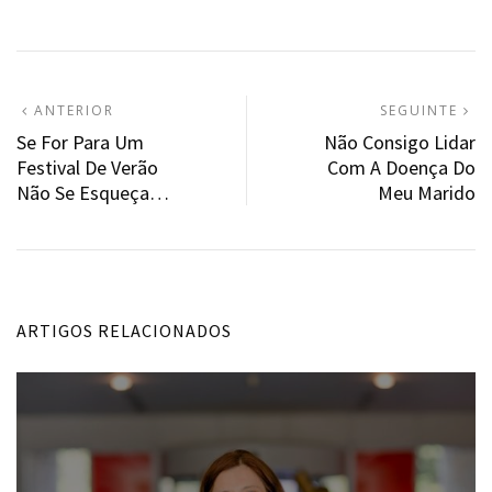
Navegação
ARTIGO
A
ANTERIOR
SEGUINTE
ANTERIOR:
S
Se For Para Um
Não Consigo Lidar
de
Festival De Verão
Com A Doença Do
artigos
Não Se Esqueça…
Meu Marido
ARTIGOS RELACIONADOS