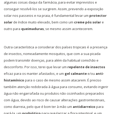
algumas coisas daqui da farmácia, para evitar imprevistos e
conseguir resolvê-los se surgirem. Assim, prevendo a exposição
solar nos passeios e na praia, é fundamental levar um
protector
solar
de índice muito elevado, bem como um
creme pós solar
e
outro para
queimaduras
, se mesmo assim acontecerem.
Outra característica a considerar dos países tropicais é a presença
de insectos, nomeadamente mosquitos, que com a sua picada
podem transmitir doenças, para além da habitual comichão e
desconforto. Por isso, terei que levar um
repelente de insectos
eficaz para os manter afastados, e um
gel calmante
e/ou
anti-
histamínico
para o caso de mesmo assim atacarem. É preciso
também atenção redobrada à água para consumo, evitando ingerir
água não engarrafada ou produtos não cozinhados preparados
com água, devido ao risco de causar alterações gastrointestinais,
como diarreia, pelo que é bom ter à mão um
antidiarreico
para
pará-la, um
probiótico
para regularizar a flora intestinal, e um