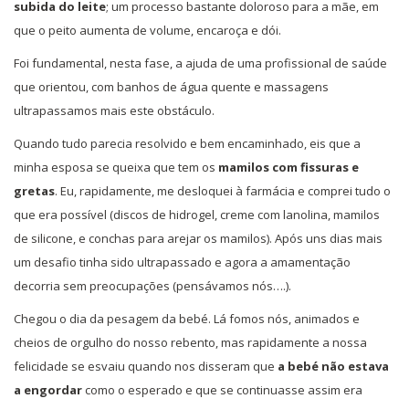
subida do leite
; um processo bastante doloroso para a mãe, em
que o peito aumenta de volume, encaroça e dói.
Foi fundamental, nesta fase, a ajuda de uma profissional de saúde
que orientou, com banhos de água quente e massagens
ultrapassamos mais este obstáculo.
Quando tudo parecia resolvido e bem encaminhado, eis que a
minha esposa se queixa que tem os
mamilos com fissuras e
gretas
. Eu, rapidamente, me desloquei à farmácia e comprei tudo o
que era possível (discos de hidrogel, creme com lanolina, mamilos
de silicone, e conchas para arejar os mamilos). Após uns dias mais
um desafio tinha sido ultrapassado e agora a amamentação
decorria sem preocupações (pensávamos nós….).
Chegou o dia da pesagem da bebé. Lá fomos nós, animados e
cheios de orgulho do nosso rebento, mas rapidamente a nossa
felicidade se esvaiu quando nos disseram que
a bebé não estava
a engordar
como o esperado e que se continuasse assim era