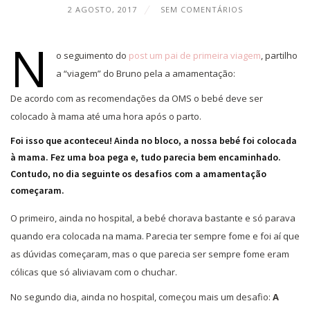
2 AGOSTO, 2017
SEM COMENTÁRIOS
N
o seguimento do
post um pai de primeira viagem
, partilho
a “viagem” do Bruno pela a amamentação:
De acordo com as recomendações da OMS o bebé deve ser
colocado à mama até uma hora após o parto.
Foi isso que aconteceu! Ainda no bloco, a nossa bebé foi colocada
à mama. Fez uma boa pega e, tudo parecia bem encaminhado.
Contudo, no dia seguinte os desafios com a amamentação
começaram.
O primeiro, ainda no hospital, a bebé chorava bastante e só parava
quando era colocada na mama. Parecia ter sempre fome e foi aí que
as dúvidas começaram, mas o que parecia ser sempre fome eram
cólicas que só aliviavam com o chuchar.
No segundo dia, ainda no hospital, começou mais um desafio:
A