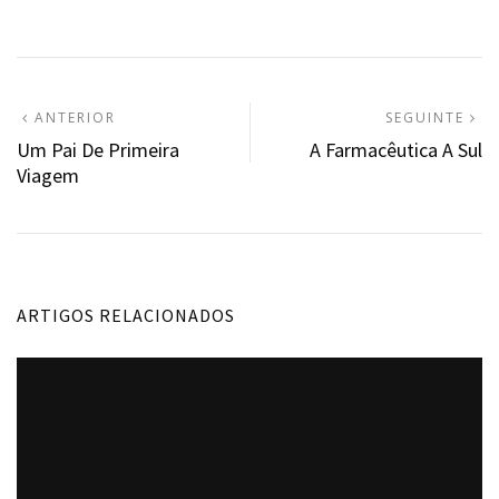
Navegação
ARTIGO
A
ANTERIOR
SEGUINTE
ANTERIOR:
S
Um Pai De Primeira
A Farmacêutica A Sul
de
Viagem
artigos
ARTIGOS RELACIONADOS