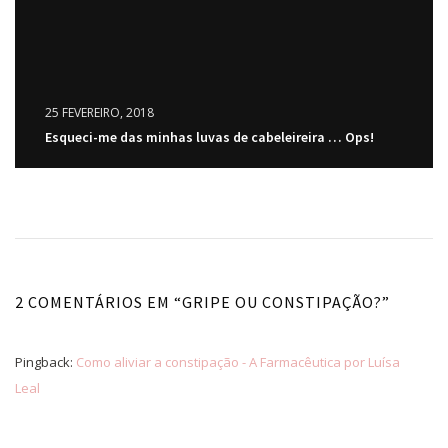
25 FEVEREIRO, 2018
Esqueci-me das minhas luvas de cabeleireira … Ops!
2 COMENTÁRIOS EM “
GRIPE OU CONSTIPAÇÃO?
”
Pingback:
Como aliviar a constipação - A Farmacêutica por Luísa
Leal