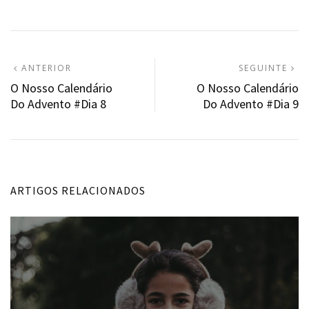
Navegação
ARTIGO
A
ANTERIOR
SEGUINTE
ANTERIOR:
S
O Nosso Calendário
O Nosso Calendário
de
Do Advento #Dia 8
Do Advento #Dia 9
artigos
ARTIGOS RELACIONADOS