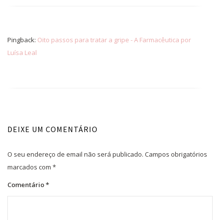
Pingback:
Oito passos para tratar a gripe - A Farmacêutica por
Luísa Leal
DEIXE UM COMENTÁRIO
O seu endereço de email não será publicado.
Campos obrigatórios
marcados com
*
Comentário
*