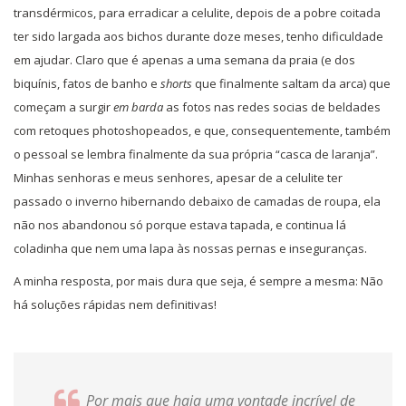
transdérmicos, para erradicar a celulite, depois de a pobre coitada
ter sido largada aos bichos durante doze meses, tenho dificuldade
em ajudar. Claro que é apenas a uma semana da praia (e dos
biquínis, fatos de banho e
shorts
que finalmente saltam da arca) que
começam a surgir
em barda
as fotos nas redes socias de beldades
com retoques photoshopeados, e que, consequentemente, também
o pessoal se lembra finalmente da sua própria “casca de laranja”.
Minhas senhoras e meus senhores, apesar de a celulite ter
passado o inverno hibernando debaixo de camadas de roupa, ela
não nos abandonou só porque estava tapada, e continua lá
coladinha que nem uma lapa às nossas pernas e inseguranças.
A minha resposta, por mais dura que seja, é sempre a mesma: Não
há soluções rápidas nem definitivas!
Por mais que haja uma vontade incrível de