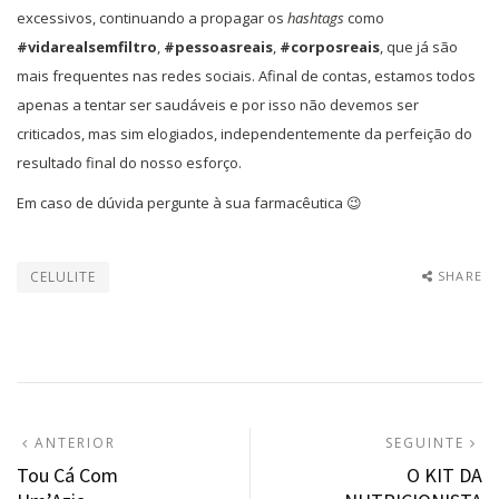
excessivos, continuando a propagar os
hashtags
como
#vidarealsemfiltro
,
#pessoasreais
,
#corposreais
, que já são
mais frequentes nas redes sociais. Afinal de contas, estamos todos
apenas a tentar ser saudáveis e por isso não devemos ser
criticados, mas sim elogiados, independentemente da perfeição do
resultado final do nosso esforço.
Em caso de dúvida pergunte à sua farmacêutica 😉
CELULITE
SHARE
Navegação
ARTIGO
A
ANTERIOR
SEGUINTE
ANTERIOR:
S
Tou Cá Com
O KIT DA
de