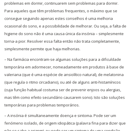
problemas em dormir, continuarem sem problemas para dormir.
Para aqueles que têm problemas frequentes, o máximo que se
consegue seguindo apenas estes conselhos é uma melhoria
ocasional do sono, e a possibilidade de melhorar. Ou seja, a falta de
higiene do sono não é uma causa única da insónia – simplesmente
torna-a pior. Resolver essa falta então não trata completamente,
simplesmente permite que haja melhorias.
– Na farmácia encontram-se algumas soluções para a dificuldade
temporária em adormecer, nomeadamente em produtos à base de
valeriana (que é uma espécie de ansiolítico natural), de melatonina
(que regula o ritmo circadiano), ou até de alguns anti-histamínicos
(cuja função habitual costuma ser de prevenir enjoos ou alergias,
mas têm como efeito secundário causarem sono). Isto são soluções
temporárias para problemas temporários.
– A insónia é simultaneamente doença e sintoma. Pode ser um
fenómeno isolado, de origem idiopática (palavra fina para dizer que
não se sabe a origem), ou pode ser um sintoma de uma condição