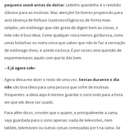
pequeno
snack
antes de deitar
. Leitinho quentinho é o remédio
clássico para as insónias. Mas atenção! Se tiveres propensão para
azia (doença de Refluxo Gastroesofágico) ou de forma mais
simples, um estômago que não gosta de digerir bem as coisas, o
leite não é boa ideia. Come qualquer coisa menos gordurosa, como
umas bolachas ou outra coisa que sabes que não te faz a sensação
de estômago cheio, e azedo na boca. É por vezes uma questão de
experimentares aquilo com que te dás bem.
– E já agora sobr-
Agora deixa-me dizer o resto de uma vez.
Sestas durante o dia
não
são boa ideia para uma pessoa que sofre de insónias
frequentes: a ideia aqui é mesmo guardar o sono todo para a hora
em que ele deve ser usado.
Para além disso, convém que o quarto, e principalmente a cama,
seja guardada para o sono apenas: nada de televisões, nem
tablets, telemóveis ou outras coisas começadas por t na cama. Se