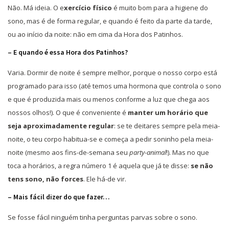
Não. Má ideia. O e
xercício físico
é muito bom para a higiene do
sono, mas é de forma regular, e quando é feito da parte da tarde,
ou ao início da noite: não em cima da Hora dos Patinhos.
– E quando é essa Hora dos Patinhos?
Varia. Dormir de noite é sempre melhor, porque o nosso corpo está
programado para isso (até temos uma hormona que controla o sono
e que é produzida mais ou menos conforme a luz que chega aos
nossos olhos!). O que é conveniente é
manter um horário que
seja aproximadamente regular
: se te deitares sempre pela meia-
noite, o teu corpo habitua-se e começa a pedir soninho pela meia-
noite (mesmo aos fins-de-semana seu
party-animal
!). Mas no que
toca a horários, a regra número 1 é aquela que já te disse:
se não
tens sono, não forces
. Ele há-de vir.
– Mais fácil dizer do que fazer…
Se fosse fácil ninguém tinha perguntas parvas sobre o sono.