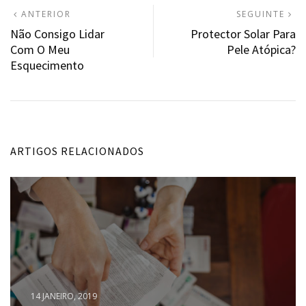
Navegação
ARTIGO
A
ANTERIOR
SEGUINTE
ANTERIOR:
S
Não Consigo Lidar
Protector Solar Para
de
Com O Meu
Pele Atópica?
artigos
Esquecimento
ARTIGOS RELACIONADOS
14 JANEIRO, 2019