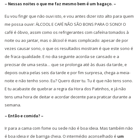
– Nessas noites o que me faz mesmo bem é um bagaço. –
Eu vou fingir que não ouvi isto, e vou antes dizer isto alto para quem
me possa ouvir: ÁLCOOL E CAFÉ NÃO SÃO BONS PARA O SONO! O
café é óbvio, assim como os refrigerantes com cafeína tomados à
noite ou ao jantar, mas o álcool é mais complicado: apesar de por
vezes causar sono, o que os resultados mostram é que este sono é
de fraca qualidade. E no dia seguinte acorda-se cansado e a
precisar de uma sesta… que se prolonga até às duas da tarde, e
depois outra pelas seis da tarde e por fim surpresa, chega a meia-
noite e não tenho sono. Eu? Quero dizer tu. Tu é que não tens sono.
E tu acabaste de quebrar a regra da Hora dos Patinhos, e já não
tens uma hora de deitar e acordar decente para praticar durante a
semana.
– Então e comida? –
Ir para a cama com fome ou sede não é boa ideia. Mas também não
é boa ideia ir de barriga cheia. O intermédio aconselhado é
um